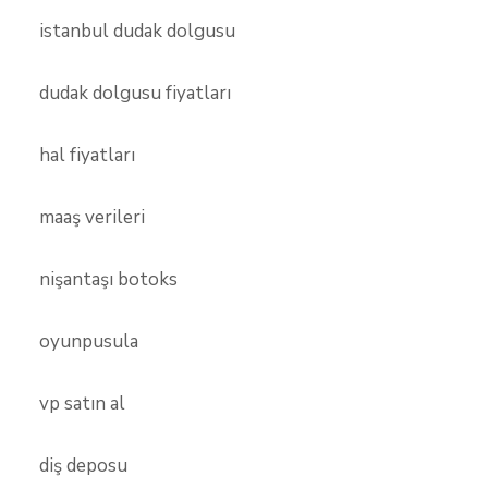
istanbul dudak dolgusu
dudak dolgusu fiyatları
hal fiyatları
maaş verileri
nişantaşı botoks
oyunpusula
vp satın al
diş deposu