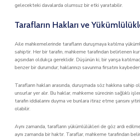
gelecekteki davalarda olumsuz bir etki yaratabilir.
Tarafların Hakları ve Yükümlülükl
Aile mahkemelerinde tarafların duruşmaya katılma yükümlülü
sahiptir. Her bir tarafın, mahkeme tarafından belirlenen k
açısından oldukça gereklidir. Düşünün ki, bir yarışa katılm
benzer bir durumdur; haklarınızı savunma fırsatını kaybeders
Tarafların hakları arasında, duruşmada söz hakkına sahip olm
unsurlar yer alır. Bu haklar, mahkeme sürecinin sağlıklı işl
tarafın iddialarını duyma ve bunlara itiraz etme şansını y
olabilir.
Aynı zamanda, tarafların yükümlülükleri de göz ardı edilm
aynı zamanda bir haktır. Taraflar, mahkeme tarafından beli