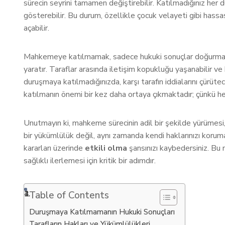
sürecin seyrini tamamen değiştirebilir. Katılmadığınız he
gösterebilir. Bu durum, özellikle çocuk velayeti gibi hass
açabilir.
Mahkemeye katılmamak, sadece hukuki sonuçlar doğurma
yaratır. Taraflar arasında iletişim kopukluğu yaşanabilir ve
duruşmaya katılmadığınızda, karşı tarafın iddialarını çürüt
katılmanın önemi bir kez daha ortaya çıkmaktadır; çünkü her
Unutmayın ki, mahkeme sürecinin adil bir şekilde yürümesi,
bir yükümlülük değil, aynı zamanda kendi haklarınızı koru
kararları üzerinde
etkili olma
şansınızı kaybedersiniz. Bu 
sağlıklı ilerlemesi için kritik bir adımdır.
Table of Contents
Duruşmaya Katılmamanın Hukuki Sonuçları
Tarafların Hakları ve Yükümlülükleri