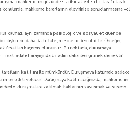
r duruşma, mahkemenin gözünde sizi
ihmal eden
bir taraf olarak
as konularda, mahkeme kararlarının aleyhinize sonuçlanmasına yol
kla kalmaz, aynı zamanda
psikolojik ve sosyal etkiler
de
 bu, ilişkilerin daha da kötüleşmesine neden olabilir. Örneğin,
ecek fırsatları kaçırmış olursunuz. Bu noktada, duruşmaya
 fırsat, adalet arayışında bir adım daha ileri gitmek demektir.
 tarafların
katılımı
ile mümkündür. Duruşmaya katılmak, sadece
manın en etkili yoludur. Duruşmaya katılmadığınızda, mahkemenin
nedenle, duruşmalara katılmak, haklarınızı savunmak ve sürecin