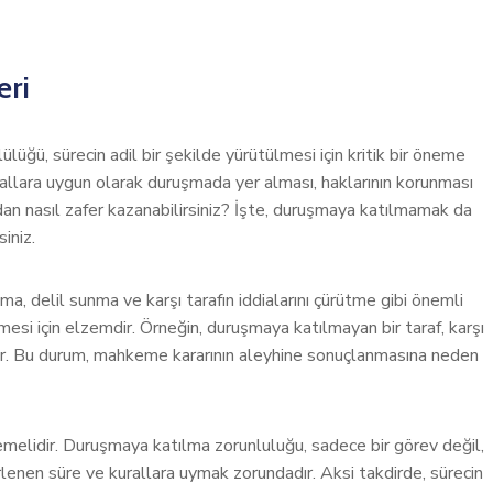
eri
ğü, sürecin adil bir şekilde yürütülmesi için kritik bir öneme
urallara uygun olarak duruşmada yer alması, haklarının korunması
adan nasıl zafer kazanabilirsiniz? İşte, duruşmaya katılmamak da
iniz.
a, delil sunma ve karşı tarafın iddialarını çürütme gibi önemli
emesi için elzemdir. Örneğin, duruşmaya katılmayan bir taraf, karşı
itirir. Bu durum, mahkeme kararının aleyhine sonuçlanmasına neden
emelidir. Duruşmaya katılma zorunluluğu, sadece bir görev değil,
rlenen süre ve kurallara uymak zorundadır. Aksi takdirde, sürecin