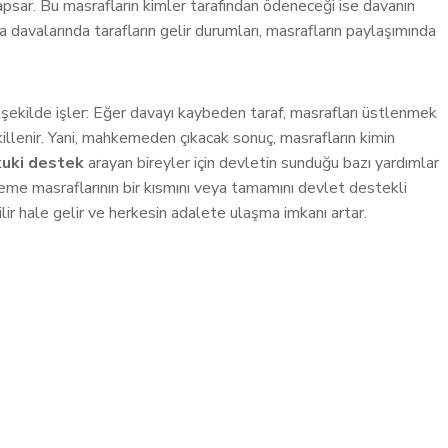
 kapsar. Bu masrafların kimler tarafından ödeneceği ise davanın
a davalarında tarafların gelir durumları, masrafların paylaşımında
şekilde işler: Eğer davayı kaybeden taraf, masrafları üstlenmek
llenir. Yani, mahkemeden çıkacak sonuç, masrafların kimin
kuki destek
arayan bireyler için devletin sunduğu bazı yardımlar
keme masraflarının bir kısmını veya tamamını devlet destekli
ilir hale gelir ve herkesin adalete ulaşma imkanı artar.