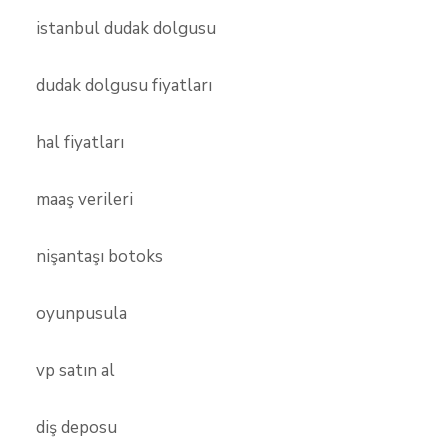
istanbul dudak dolgusu
dudak dolgusu fiyatları
hal fiyatları
maaş verileri
nişantaşı botoks
oyunpusula
vp satın al
diş deposu