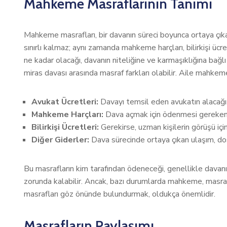
Mahkeme Masraflarının Tanımı
Mahkeme masrafları, bir davanın süreci boyunca ortaya çıkan
sınırlı kalmaz; aynı zamanda mahkeme harçları, bilirkişi ücr
ne kadar olacağı, davanın niteliğine ve karmaşıklığına bağl
miras davası arasında masraf farkları olabilir. Aile mahkem
Avukat Ücretleri:
Davayı temsil eden avukatın alacağı 
Mahkeme Harçları:
Dava açmak için ödenmesi gereken 
Bilirkişi Ücretleri:
Gerekirse, uzman kişilerin görüşü içi
Diğer Giderler:
Dava sürecinde ortaya çıkan ulaşım, dos
Bu masrafların kim tarafından ödeneceği, genellikle davan
zorunda kalabilir. Ancak, bazı durumlarda mahkeme, masrafl
masrafları göz önünde bulundurmak, oldukça önemlidir.
Masrafların Paylaşımı