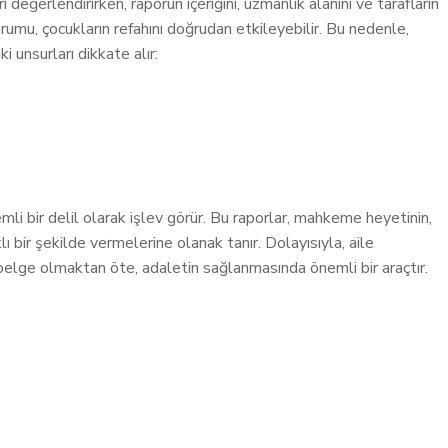
 değerlendirirken, raporun içeriğini, uzmanlık alanını ve tarafların
k durumu, çocukların refahını doğrudan etkileyebilir. Bu nedenle,
i unsurları dikkate alır:
mli bir delil olarak işlev görür. Bu raporlar, mahkeme heyetinin,
ı bir şekilde vermelerine olanak tanır. Dolayısıyla, aile
belge olmaktan öte, adaletin sağlanmasında önemli bir araçtır.