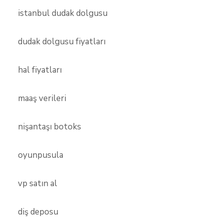
istanbul dudak dolgusu
dudak dolgusu fiyatları
hal fiyatları
maaş verileri
nişantaşı botoks
oyunpusula
vp satın al
diş deposu