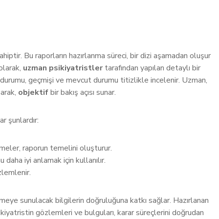
ahiptir. Bu raporların hazırlanma süreci, bir dizi aşamadan oluşur
 olarak,
uzman psikiyatristler
tarafından yapılan detaylı bir
k durumu, geçmişi ve mevcut durumu titizlikle incelenir. Uzman,
şarak,
objektif
bir bakış açısı sunar.
r şunlardır:
meler, raporun temelini oluşturur.
 daha iyi anlamak için kullanılır.
zlemlenir.
eye sunulacak bilgilerin doğruluğuna katkı sağlar. Hazırlanan
iyatristin gözlemleri ve bulguları, karar süreçlerini doğrudan