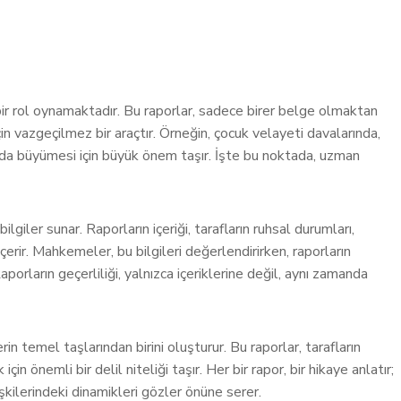
bir rol oynamaktadır. Bu raporlar, sadece birer belge olmaktan
 vazgeçilmez bir araçtır. Örneğin, çocuk velayeti davalarında,
amda büyümesi için büyük önem taşır. İşte bu noktada, uzman
lgiler sunar. Raporların içeriği, tarafların ruhsal durumları,
içerir. Mahkemeler, bu bilgileri değerlendirirken, raporların
porların geçerliliği, yalnızca içeriklerine değil, aynı zamanda
in temel taşlarından birini oluşturur. Bu raporlar, tarafların
n önemli bir delil niteliği taşır. Her bir rapor, bir hikaye anlatır;
şkilerindeki dinamikleri gözler önüne serer.