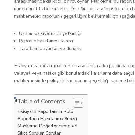
anlaşılmasında da kritik bir rol oynar. Mahkeme, bu raporları
ifadelerini titizlikle inceler. Örneğin, bir tarafın psikoloji
mahkemeler, raporların geçerliliğini belirlemek için aşağıdak
Uzman psikiyatristin yetkinliği
Raporun hazırlanma süreci
Tarafların beyanları ve durumu
Psikiyatri raporları, mahkeme kararlarının arka planında öne
velayet veya nafaka gibi konulardaki kararlarını daha sağlıkl
mahkemesinde psikiyatri raporunun geçerliliği, sadece bir 
Table of Contents
Psikiyatri Raporlarının Rolü
Raporların Hazırlanma Süreci
Mahkeme Değerlendirmeleri
Sıkça Sorulan Sorular