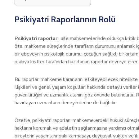
Psikiyatri Raporlarının Rolü
Psikiyatri raporları
, aile mahkemelerinde oldukça kritik 
öte, mahkeme süreçlerinde tarafların durumunu anlamak için
bir ebeveynin psikolojik durumu, çocuğun sağlıklı bir ort
psikiyatristler tarafından hazırlanan raporlar devreye girer.
Bu raporlar, mahkeme kararlarını etkileyebilecek nitelikte bi
ilişkileri ve genel yaşam koşulları hakkında detaylı veriler 
güvenilirliğini ve uzmanlık alanını göz önünde bulundurur. Ra
hazırlayan uzmanların deneyimlerine de bağlıdır.
Özetle, psikiyatri raporları, mahkemelerdeki hukuki süreçler
haklarını korumak ve adaletin sağlanmasına yardımcı olmak içi
bireylerin yaşamlarındaki karmaşayı, duygusal yükleri ve ili