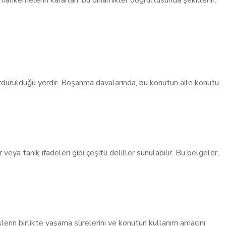
mahkemelerin kararları, bu dinamikler doğrultusunda şekillenir.
 sürdürüldüğü yerdir. Boşanma davalarında, bu konutun aile konutu
veya tanık ifadeleri gibi çeşitli deliller sunulabilir. Bu belgeler,
rin birlikte yaşama sürelerini ve konutun kullanım amacını