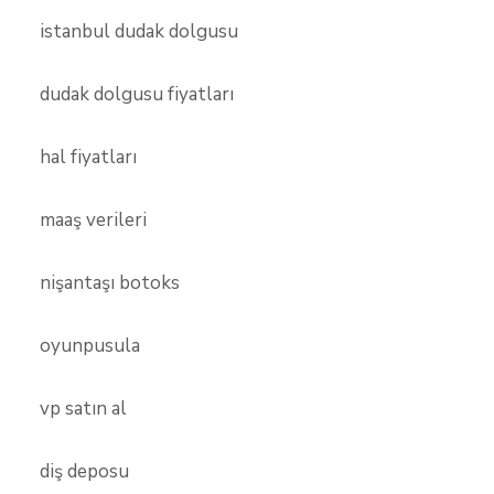
istanbul dudak dolgusu
dudak dolgusu fiyatları
hal fiyatları
maaş verileri
nişantaşı botoks
oyunpusula
vp satın al
diş deposu