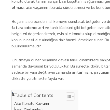
konutu olarak tanınması için bazı koşulların sağlanması g
olması
, aile yaşamının burada sürdürülmesi ve bu konutun
Boşanma sürecinde, mahkemeye sunulacak belgeler ve delil
fatura ödemeleri
ve tanık ifadeleri gibi belgeler, evin a
belgeleri değerlendirerek, evin aile konutu olup olmadığın
konunun nasıl ele alındığına dair önemli örnekler sunar. B
bulundurulmalıdır.
Unutmayın ki, her boşanma davası farklı dinamiklere sahipti
zamanda duygusal bir yolculuktur. Bu süreçte, doğru bilgi ve
sadece bir yapı değil; aynı zamanda
anılarınızın, paylaşım
dikkatle yürütmekte fayda var.
Table of Contents
Aile Konutu Kavramı
İspat Yöntemleri