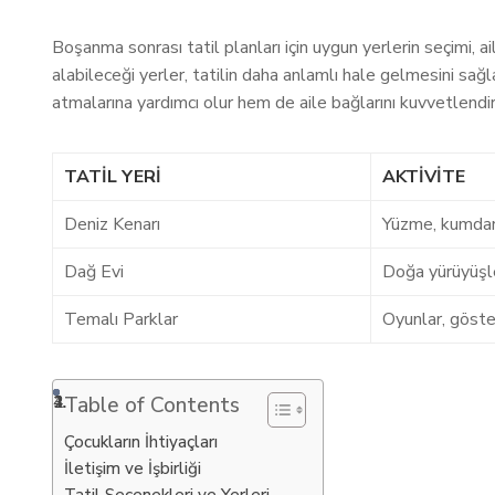
Boşanma sonrası tatil planları için uygun yerlerin seçimi, ai
alabileceği yerler, tatilin daha anlamlı hale gelmesini sağlar
atmalarına yardımcı olur hem de aile bağlarını kuvvetlendirir
TATIL YERI
AKTIVITE
Deniz Kenarı
Yüzme, kumdan
Dağ Evi
Doğa yürüyüşler
Temalı Parklar
Oyunlar, göste
Table of Contents
Çocukların İhtiyaçları
İletişim ve İşbirliği