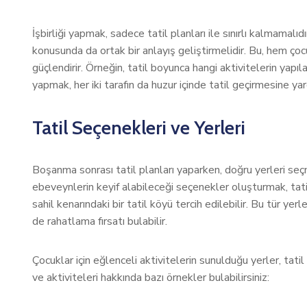
İşbirliği yapmak, sadece tatil planları ile sınırlı kalmamal
konusunda da ortak bir anlayış geliştirmelidir. Bu, hem çocu
güçlendirir. Örneğin, tatil boyunca hangi aktivitelerin yapıl
yapmak, her iki tarafın da huzur içinde tatil geçirmesine yar
Tatil Seçenekleri ve Yerleri
Boşanma sonrası tatil planları yaparken, doğru yerleri se
ebeveynlerin keyif alabileceği seçenekler oluşturmak, tatilin
sahil kenarındaki bir tatil köyü tercih edilebilir. Bu tür yer
de rahatlama fırsatı bulabilir.
Çocuklar için eğlenceli aktivitelerin sunulduğu yerler, tatil
ve aktiviteleri hakkında bazı örnekler bulabilirsiniz: