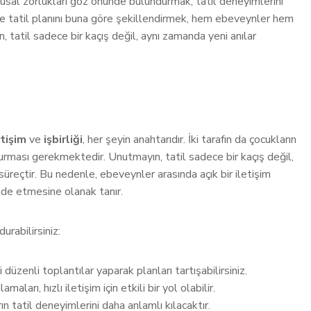
gusal zorlukları göz önünde bulundurmak, tatil deneyimlerini
k ve tatil planını buna göre şekillendirmek, hem ebeveynler hem
, tatil sadece bir kaçış değil, aynı zamanda yeni anılar
etişim
ve
işbirliği
, her şeyin anahtarıdır. İki tarafın da çocukların
şturması gerekmektedir. Unutmayın, tatil sadece bir kaçış değil,
 süreçtir. Bu nedenle, ebeveynler arasında açık bir iletişim
fade etmesine olanak tanır.
urabilirsiniz:
düzenli toplantılar yaparak planları tartışabilirsiniz.
rı, hızlı iletişim için etkili bir yol olabilir.
rın tatil deneyimlerini daha anlamlı kılacaktır.