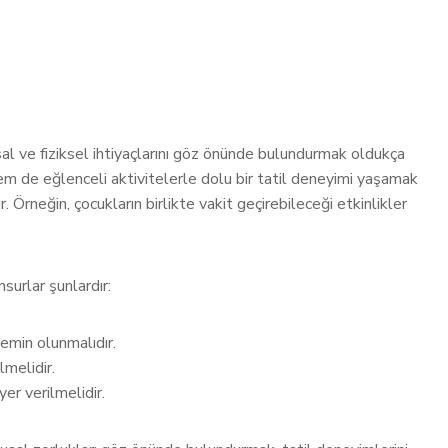
al ve fiziksel ihtiyaçlarını göz önünde bulundurmak oldukça
em de eğlenceli aktivitelerle dolu bir tatil deneyimi yaşamak
lir. Örneğin, çocukların birlikte vakit geçirebileceği etkinlikler
surlar şunlardır:
 emin olunmalıdır.
lmelidir.
r verilmelidir.