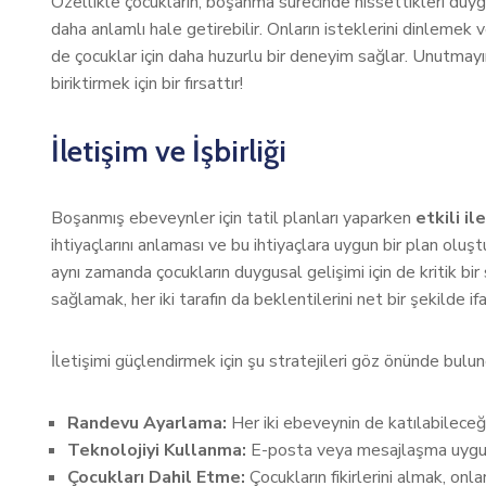
Özellikle çocukların, boşanma sürecinde hissettikleri duy
daha anlamlı hale getirebilir. Onların isteklerini dinleme
de çocuklar için daha huzurlu bir deneyim sağlar. Unutmayın
biriktirmek için bir fırsattır!
İletişim ve İşbirliği
Boşanmış ebeveynler için tatil planları yaparken
etkili il
ihtiyaçlarını anlaması ve bu ihtiyaçlara uygun bir plan olu
aynı zamanda çocukların duygusal gelişimi için de kritik bir
sağlamak, her iki tarafın da beklentilerini net bir şekilde i
İletişimi güçlendirmek için şu stratejileri göz önünde bulund
Randevu Ayarlama:
Her iki ebeveynin de katılabileceği 
Teknolojiyi Kullanma:
E-posta veya mesajlaşma uygulamala
Çocukları Dahil Etme:
Çocukların fikirlerini almak, onla