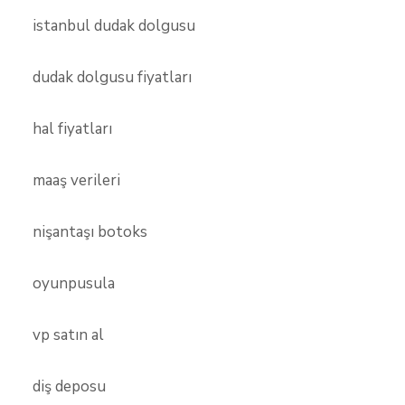
istanbul dudak dolgusu
dudak dolgusu fiyatları
hal fiyatları
maaş verileri
nişantaşı botoks
oyunpusula
vp satın al
diş deposu