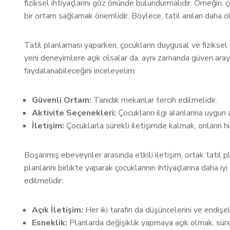
fiziksel ihtiyaçlarını göz önünde bulundurmalıdır. Örneğin, ç
bir ortam sağlamak önemlidir. Böylece, tatil anıları daha ol
Tatil planlaması yaparken, çocukların duygusal ve fiziksel
yeni deneyimlere açık olsalar da, aynı zamanda güven arayış
faydalanabileceğini inceleyelim:
Güvenli Ortam:
Tanıdık mekanlar tercih edilmelidir.
Aktivite Seçenekleri:
Çocukların ilgi alanlarına uygun 
İletişim:
Çocuklarla sürekli iletişimde kalmak, onların hi
Boşanmış ebeveynler arasında etkili iletişim, ortak tatil pla
planlarını birlikte yaparak çocuklarının ihtiyaçlarına daha iyi
edilmelidir:
Açık İletişim:
Her iki tarafın da düşüncelerini ve endişe
Esneklik:
Planlarda değişiklik yapmaya açık olmak, sürec