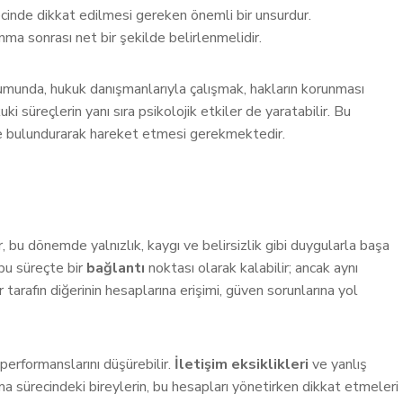
ecinde dikkat edilmesi gereken önemli bir unsurdur.
nma sonrası net bir şekilde belirlenmelidir.
umunda, hukuk danışmanlarıyla çalışmak, hakların korunması
i süreçlerin yanı sıra psikolojik etkiler de yaratabilir. Bu
nde bulundurarak hareket etmesi gerekmektedir.
r, bu dönemde yalnızlık, kaygı ve belirsizlik gibi duygularla başa
 bu süreçte bir
bağlantı
noktası olarak kalabilir; ancak aynı
 tarafın diğerinin hesaplarına erişimi, güven sorunlarına yol
 performanslarını düşürebilir.
İletişim eksiklikleri
ve yanlış
ma sürecindeki bireylerin, bu hesapları yönetirken dikkat etmeleri