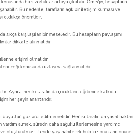
 konusunda bazı zorluklar ortaya çıkabilir. Örneğin, hesapların
nabilir. Bu nedenle, tarafların açık bir iletişim kurması ve
sı oldukça önemlidir.
a sıkça karşılaşılan bir meseledir. Bu hesapların paylaşımı
ımlar dikkate alınmalıdır:
ilerine erişimi olmalıdır.
tüleneceği konusunda uzlaşma sağlanmalıdır.
r. Ayrıca, her iki tarafın da çocukların eğitimine katkıda
tişim her şeyin anahtarıdır.
boyutları göz ardı edilmemelidir. Her iki tarafın da yasal hakları
 yardım almak, sürecin daha sağlıklı ilerlemesine yardımcı
rçeve oluşturulması, ileride yaşanabilecek hukuki sorunların önüne