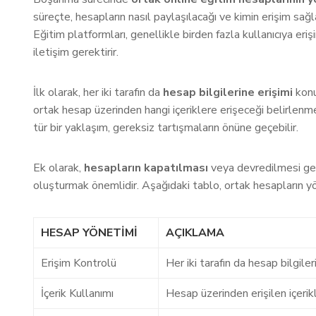
süreçte, hesapların nasıl paylaşılacağı ve kimin erişim sağlay
Eğitim platformları, genellikle birden fazla kullanıcıya eriş
iletişim gerektirir.
İlk olarak, her iki tarafın da
hesap bilgilerine erişimi
konu
ortak hesap üzerinden hangi içeriklere erişeceği belirlenmel
tür bir yaklaşım, gereksiz tartışmaların önüne geçebilir.
Ek olarak,
hesapların kapatılması
veya devredilmesi ger
oluşturmak önemlidir. Aşağıdaki tablo, ortak hesapların yön
HESAP YÖNETIMI
AÇIKLAMA
Erişim Kontrolü
Her iki tarafın da hesap bilgiler
İçerik Kullanımı
Hesap üzerinden erişilen içerikl