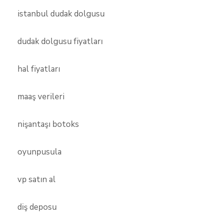
istanbul dudak dolgusu
dudak dolgusu fiyatları
hal fiyatları
maaş verileri
nişantaşı botoks
oyunpusula
vp satın al
diş deposu