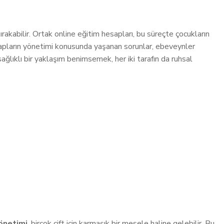
ırakabilir. Ortak online eğitim hesapları, bu süreçte çocukların
esapların yönetimi konusunda yaşanan sorunlar, ebeveynler
sağlıklı bir yaklaşım benimsemek, her iki tarafın da ruhsal
yönetimi
, birçok çift için karmaşık bir mesele haline gelebilir. Bu