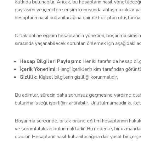
katkıda bulunabilir. Ancak, bu hesapların nasıl yönetileceği
paylaşımı ve içeriklere erişim konusunda anlaşmazlıklar yaşa
hesapların nasıl kullanılacağına dair net bir plan oluşturma
Ortak online eğitim hesaplarının yönetimi, boşanma sırasınd
sırasında yaşanabilecek sorunları önlemek için aşağıdaki ad
Hesap Bilgileri Paylaşımı:
Her iki tarafın da hesap bilg
İçerik Yönetimi:
Hangi içeriklerin kim tarafından görün
Gizlilik:
Kişisel bilgilerin gizliliği korunmalıdır.
Bu adımlar, sürecin daha sorunsuz geçmesine yardımcı olabili
bulunma isteği, işbirliğini artırabilir. Unutulmamalıdır ki, ile
Boşanma sürecinde, ortak online eğitim hesaplarının hukuki 
ve sorumlulukları bulunmaktadır. Bu nedenle, bir uzmandan
olabilir. Hesapların nasıl kullanılacağına dair yasal bir çe