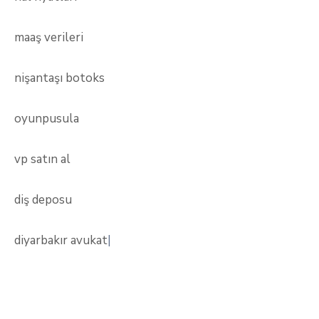
maaş verileri
nişantaşı botoks
oyunpusula
vp satın al
diş deposu
diyarbakır avukat
|