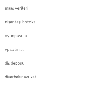
maaş verileri
nişantaşı botoks
oyunpusula
vp satın al
diş deposu
diyarbakır avukat
|