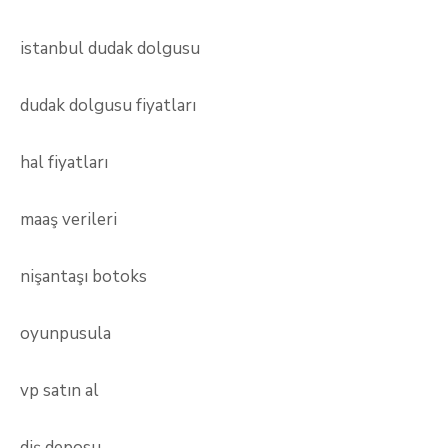
istanbul dudak dolgusu
dudak dolgusu fiyatları
hal fiyatları
maaş verileri
nişantaşı botoks
oyunpusula
vp satın al
diş deposu