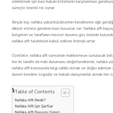
edebilmek için bazı hukuki kriterlerin karşılanması gerekiy
süreçte önemli rol oynar.
Birçok kişi, nafaka yükümlülüklerinin kendilerine ağır geld
dikkat etmesi gereken bazı hususlar var. Nafaka affı başvu
belgeleri ve tarafların mevcut durumu göz önünde bulundur
nafaka affı talebinizin kabul edilme ihtimali artar.
Özellikle, nafaka affı sürecinde mahkemeye sunulacak be
her iki tarafın da mali durumunu değerlendirerek, nafaka y
nafaka affı konusunda bilgi sahibi olmak ve doğru adımları a
durum kendine özgüdür ve hukuki danışmanlık almak her za
Table of Contents
Nafaka Affı Nedir?
Nafaka Affı İçin Şartlar
Nafaka Affı Başvuru Süreci