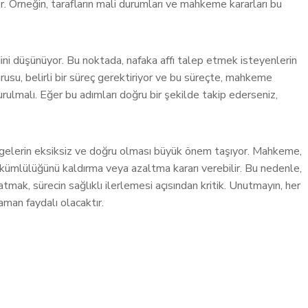
or. Örneğin, tarafların mali durumları ve mahkeme kararları bu
iğini düşünüyor. Bu noktada, nafaka affı talep etmek isteyenlerin
rusu, belirli bir süreç gerektiriyor ve bu süreçte, mahkeme
ulmalı. Eğer bu adımları doğru bir şekilde takip ederseniz,
lgelerin eksiksiz ve doğru olması büyük önem taşıyor. Mahkeme,
ükümlülüğünü kaldırma veya azaltma kararı verebilir. Bu nedenle,
tmak, sürecin sağlıklı ilerlemesi açısından kritik. Unutmayın, her
man faydalı olacaktır.