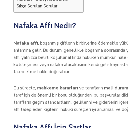
Sıkça Sorulan Sorular
Nafaka Affı Nedir?
Nafaka affı
, boşanmış çiftlerin birbirlerine ödemekle yü
anlamına gelir. Bu durum, genellikle boşanma sonrasında yaş
affı, yalnızca belirli koşullar altında hukuken mümkün hale
kötüleşmesi veya nafaka alacaklısının kendi gelir kaynakla
talep etme hakkı doğurabilir.
Bu süreçte,
mahkeme kararları
ve tarafların
mali durum
taraf için de önemli bir konu olduğundan, bu başvurular d
tarafların geçim standartlarını, gelirlerini ve giderlerini içe
affı talep eden kişilerin, hukuki süreçleri iyi anlaması ve 
Nafaka Affı İçin Şartlar