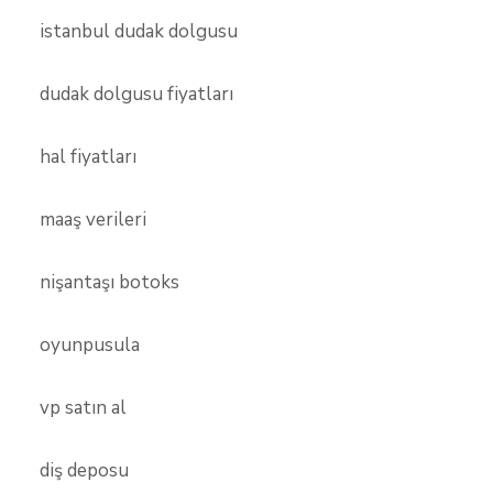
istanbul dudak dolgusu
dudak dolgusu fiyatları
hal fiyatları
maaş verileri
nişantaşı botoks
oyunpusula
vp satın al
diş deposu