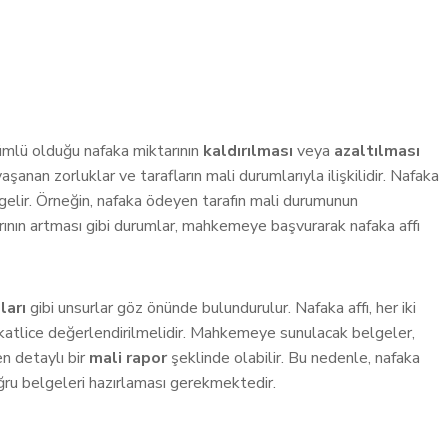
kümlü olduğu nafaka miktarının
kaldırılması
veya
azaltılması
anan zorluklar ve tarafların mali durumlarıyla ilişkilidir. Nafaka
 gelir. Örneğin, nafaka ödeyen tarafın mali durumunun
rının artması gibi durumlar, mahkemeye başvurarak nafaka affı
ları
gibi unsurlar göz önünde bulundurulur. Nafaka affı, her iki
ikkatlice değerlendirilmelidir. Mahkemeye sunulacak belgeler,
ren detaylı bir
mali rapor
şeklinde olabilir. Bu nedenle, nafaka
doğru belgeleri hazırlaması gerekmektedir.