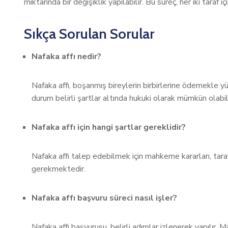
miktarında bir değişiklik yapılabilir. Bu süreç, her iki taraf
Sıkça Sorulan Sorular
Nafaka affı nedir?
Nafaka affı, boşanmış bireylerin birbirlerine ödemekle y
durum belirli şartlar altında hukuki olarak mümkün olabili
Nafaka affı için hangi şartlar gereklidir?
Nafaka affı talep edebilmek için mahkeme kararları, taraf
gerekmektedir.
Nafaka affı başvuru süreci nasıl işler?
Nafaka affı başvurusu, belirli adımlar izlenerek yapılır