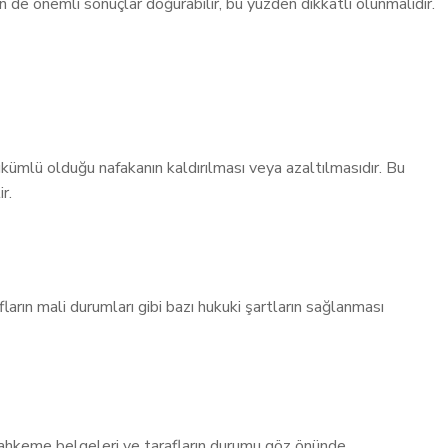
 için de önemli sonuçlar doğurabilir, bu yüzden dikkatli olunmalıdır.
ükümlü olduğu nafakanın kaldırılması veya azaltılmasıdır. Bu
r.
ların mali durumları gibi bazı hukuki şartların sağlanması
. Mahkeme belgeleri ve tarafların durumu göz önünde