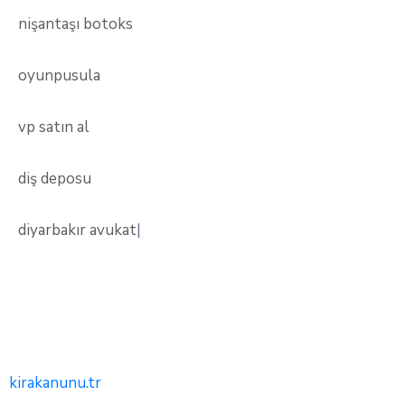
nişantaşı botoks
oyunpusula
vp satın al
diş deposu
diyarbakır avukat
|
kirakanunu.tr