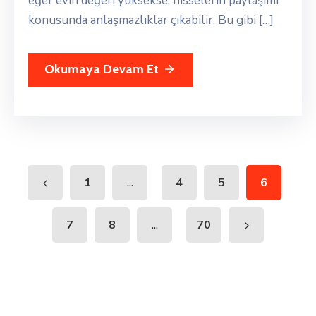
eğer evin değeri yüksekse, hisselerin paylaşımı
konusunda anlaşmazlıklar çıkabilir. Bu gibi […]
Okumaya Devam Et
...
1
4
5
6
...
7
8
70